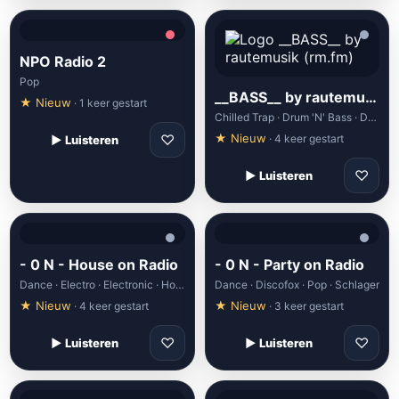
NPO Radio 2
Pop
__BASS__ by rautemusik (rm.fm)
★ Nieuw
· 1 keer gestart
Chilled Trap · Drum 'N' Bass · Drum & Bass · Drum And Bass · Hip Hop
♡
★ Nieuw
· 4 keer gestart
▶ Luisteren
♡
▶ Luisteren
- 0 N - House on Radio
- 0 N - Party on Radio
Dance · Electro · Electronic · House · Minimal
Dance · Discofox · Pop · Schlager
★ Nieuw
★ Nieuw
· 4 keer gestart
· 3 keer gestart
♡
♡
▶ Luisteren
▶ Luisteren