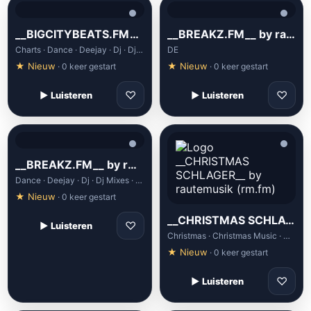
__BIGCITYBEATS.FM__ by rautemusik (rm.fm)
__BREAKZ.FM__ by rautemusik (rm.fm)
Charts · Dance · Deejay · Dj · Dj Sets
DE
★ Nieuw
★ Nieuw
· 0 keer gestart
· 0 keer gestart
♡
♡
▶ Luisteren
▶ Luisteren
__BREAKZ.FM__ by rm.fm (rautemusik)
Dance · Deejay · Dj · Dj Mixes · Dj Sets
★ Nieuw
· 0 keer gestart
__CHRISTMAS SCHLAGER__ by rautemusik (rm.fm)
♡
▶ Luisteren
Christmas · Christmas Music · Discofox · Klassik Weihnachten Christmas · Schlager
★ Nieuw
· 0 keer gestart
♡
▶ Luisteren