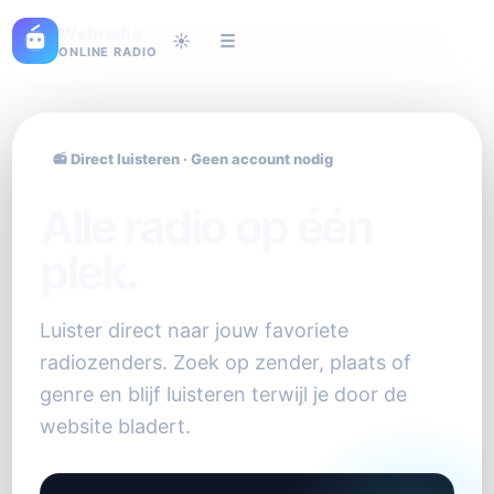
Webradio
☀️
☰
ONLINE RADIO
📻 Direct luisteren · Geen account nodig
Alle radio op één
plek.
Luister direct naar jouw favoriete
radiozenders. Zoek op zender, plaats of
genre en blijf luisteren terwijl je door de
website bladert.