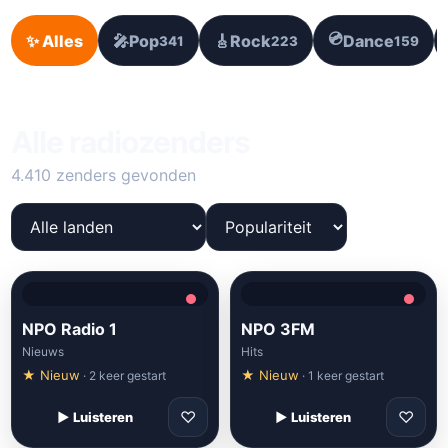
💿
✨ Alles
🎤
Pop
🎸
Rock
Dance
341
223
159
Alle radiozenders
4.410 zenders gevonden
NPO Radio 1
NPO 3FM
Nieuws
Hits
★ Nieuw
★ Nieuw
· 2 keer gestart
· 1 keer gestart
♡
♡
▶ Luisteren
▶ Luisteren