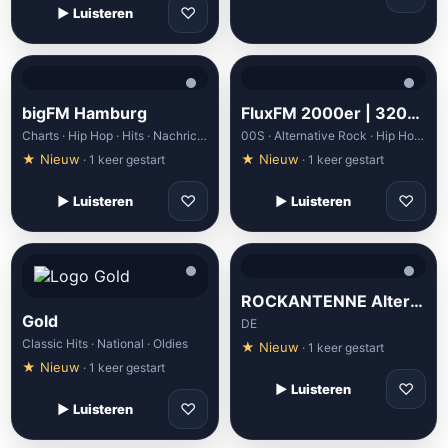
♡
▶ Luisteren
bigFM Hamburg
FluxFM 2000er | 320k AAC
Charts · Hip Hop · Hits · Nachrichten · Pop
00S · Alternative Rock · Hip Hop · Music Only · Nostalgic
★ Nieuw
★ Nieuw
· 1 keer gestart
· 1 keer gestart
♡
♡
▶ Luisteren
▶ Luisteren
ROCKANTENNE Alternative (mp3)
Gold
DE
Classic Hits · National · Oldies
★ Nieuw
· 1 keer gestart
★ Nieuw
· 1 keer gestart
♡
▶ Luisteren
♡
▶ Luisteren