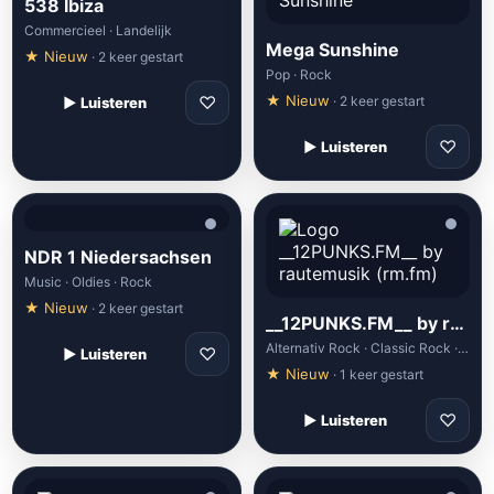
538 Ibiza
Commercieel · Landelijk
Mega Sunshine
★ Nieuw
· 2 keer gestart
Pop · Rock
♡
★ Nieuw
· 2 keer gestart
▶ Luisteren
♡
▶ Luisteren
NDR 1 Niedersachsen
Music · Oldies · Rock
★ Nieuw
· 2 keer gestart
__12PUNKS.FM__ by rautemusik (rm.fm)
Alternativ Rock · Classic Rock · Heavy Metal · Metal · New Rock
♡
▶ Luisteren
★ Nieuw
· 1 keer gestart
♡
▶ Luisteren