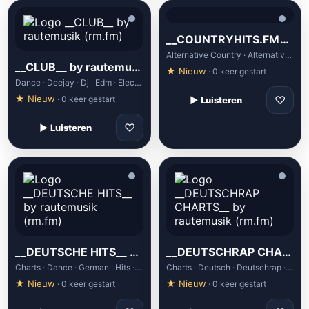
__COUNTRYHITS.FM__ by rautemusik (rm.fm)
Alternative Country · Alternative Rock · Americana · Classic Country · Classic Rock
__CLUB__ by rautemusik (rm.fm)
★ Nieuw
· 0 keer gestart
Dance · Deejay · Dj · Edm · Electronic
★ Nieuw
♡
· 0 keer gestart
▶ Luisteren
♡
▶ Luisteren
__DEUTSCHE HITS__ by rautemusik (rm.fm)
__DEUTSCHRAP CHARTS__ by rautemusik (rm.fm)
Charts · Dance · German · Hits · Pop
Charts · Deutsch · Deutschrap · German · Hip Hop
★ Nieuw
★ Nieuw
· 0 keer gestart
· 0 keer gestart