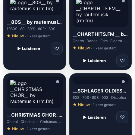
__80S__ by rautemusik (rm.fm)
1980S · 80 · 80'S · 80Er · 80S
__CHARTHITS.FM__ by rautemusik (rm.fm)
★ Nieuw
· 1 keer gestart
Charts · Dance · Edm · Electro House · Electronic
♡
★ Nieuw
· 1 keer gestart
▶ Luisteren
♡
▶ Luisteren
__SCHLAGER OLDIES__ by rautemusik (rm.fm)
60S · 70S · 80S · 90S · Discofox
★ Nieuw
· 1 keer gestart
__CHRISTMAS CHOR__ by rautemusik (rm.fm)
♡
▶ Luisteren
Choral · Christmas · Christmas Music · Church · Church Of Christ
★ Nieuw
· 1 keer gestart