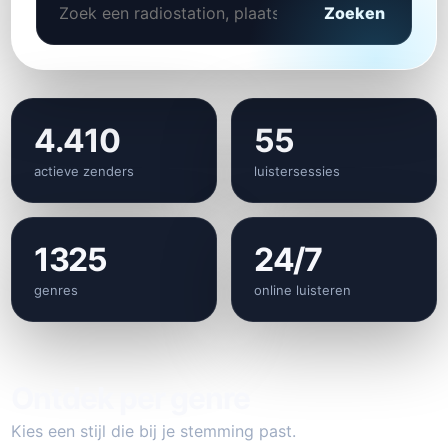
Zoeken
4.410
55
actieve zenders
luistersessies
1325
24/7
genres
online luisteren
Ontdek per genre
Kies een stijl die bij je stemming past.