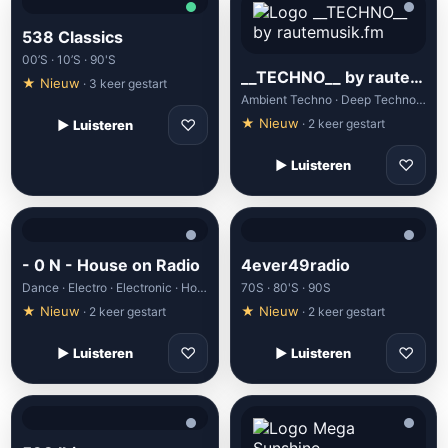
538 Classics
00’S · 10’S · 90'S
__TECHNO__ by rautemusik.fm
★ Nieuw
· 3 keer gestart
Ambient Techno · Deep Techno · Dub Techno
♡
★ Nieuw
· 2 keer gestart
▶ Luisteren
♡
▶ Luisteren
- 0 N - House on Radio
4ever49radio
Dance · Electro · Electronic · House · Minimal
70S · 80'S · 90S
★ Nieuw
★ Nieuw
· 2 keer gestart
· 2 keer gestart
♡
♡
▶ Luisteren
▶ Luisteren