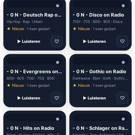
- 0 N - Deutsch Rap on Radio
- 0 N - Disco on Radio
Hip Hop · Rap · Urban
70Er · 70S · 80Er · 80S · Disco
★ Nieuw
★ Nieuw
· 1 keer gestart
· 1 keer gestart
♡
♡
▶ Luisteren
▶ Luisteren
- 0 N - Evergreens on Radio
- 0 N - Gothic on Radio
60Er · 60S · 70Er · 70S · 80Er
Darkwave · Ebm · Goth · Gothic · Industrial
★ Nieuw
★ Nieuw
· 1 keer gestart
· 1 keer gestart
♡
♡
▶ Luisteren
▶ Luisteren
- 0 N - Hits on Radio
- 0 N - Schlager on Radio
Black · Dance · Hiphop · Hits · Pop
Discofox · Pop · Schlager · Various · World Music