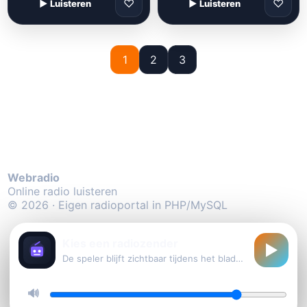
♡
♡
▶ Luisteren
▶ Luisteren
1
2
3
Webradio
Online radio luisteren
© 2026 · Eigen radioportal in PHP/MySQL
Kies een radiozender
▶
De speler blijft zichtbaar tijdens het bladeren
🔊