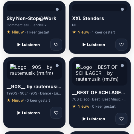
Sky Non-Stop@Work
XXL Stenders
Commercieel · Landelijk
NL
★ Nieuw
★ Nieuw
· 1 keer gestart
· 1 keer gestart
♡
♡
▶ Luisteren
▶ Luisteren
__90S__ by rautemusik (rm.fm)
__BEST OF SCHLAGER__ by rautemusik (rm.fm)
1990S · 90Er · 90S · Dance · Eurodance
70S Disco · Best · Best Music · Charts · Deutschland
★ Nieuw
· 0 keer gestart
★ Nieuw
· 0 keer gestart
♡
▶ Luisteren
♡
▶ Luisteren