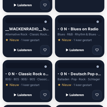
♡
▶ Luisteren
__WACKENRADIO__ by rautemusik (rm.fm)
- 0 N - Blues on Radio
Alternative Rock · Classic Rock · Hard Rock · Heavy Metal; Wacken; Radio Bob · Pop Rock
Blues · R&B · Rhythm & Blues · Soul
★ Nieuw
★ Nieuw
· 1 keer gestart
· 1 keer gestart
♡
♡
▶ Luisteren
▶ Luisteren
- 0 N - Classic Rock on Radio
- 0 N - Deutsch Pop on Radio
80Er · 80S · 90Er · 90S · Classic Rock
Balladen · Pop · Rock · Schlager
★ Nieuw
★ Nieuw
· 1 keer gestart
· 1 keer gestart
♡
♡
▶ Luisteren
▶ Luisteren